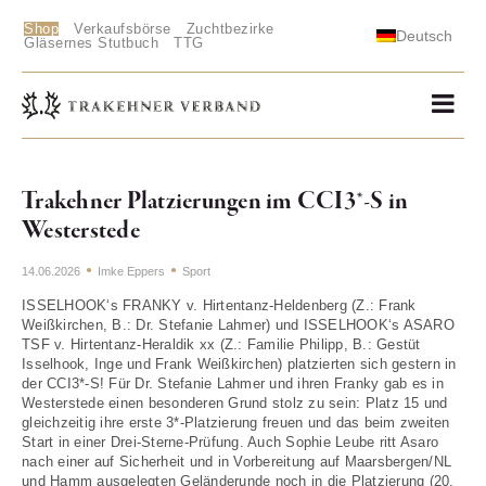
Shop
Verkaufsbörse
Zuchtbezirke
Deutsch
Gläsernes Stutbuch
TTG
Trakehner Platzierungen im CCI3*-S in
Westerstede
14.06.2026
Imke Eppers
Sport
ISSELHOOK‘s FRANKY v. Hirtentanz-Heldenberg (Z.: Frank
Weißkirchen, B.: Dr. Stefanie Lahmer) und ISSELHOOK‘s ASARO
TSF v. Hirtentanz-Heraldik xx (Z.: Familie Philipp, B.: Gestüt
Isselhook, Inge und Frank Weißkirchen) platzierten sich gestern in
der CCI3*-S! Für Dr. Stefanie Lahmer und ihren Franky gab es in
Westerstede einen besonderen Grund stolz zu sein: Platz 15 und
gleichzeitig ihre erste 3*-Platzierung freuen und das beim zweiten
Start in einer Drei-Sterne-Prüfung. Auch Sophie Leube ritt Asaro
nach einer auf Sicherheit und in Vorbereitung auf Maarsbergen/NL
und Hamm ausgelegten Geländerunde noch in die Platzierung (20.