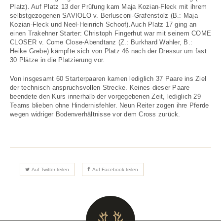
Platz). Auf Platz 13 der Prüfung kam Maja Kozian-Fleck mit ihrem
selbstgezogenen SAVIOLO v. Berlusconi-Grafenstolz (B.: Maja
Kozian-Fleck und Neel-Heinrich Schoof).Auch Platz 17 ging an
einen Trakehner Starter: Christoph Fingerhut war mit seinem COME
CLOSER v. Come Close-Abendtanz (Z.: Burkhard Wahler, B.:
Heike Grebe) kämpfte sich von Platz 46 nach der Dressur um fast
30 Plätze in die Platzierung vor.
Von insgesamt 60 Starterpaaren kamen lediglich 37 Paare ins Ziel
der technisch anspruchsvollen Strecke. Keines dieser Paare
beendete den Kurs innerhalb der vorgegebenen Zeit, lediglich 29
Teams blieben ohne Hindernisfehler. Neun Reiter zogen ihre Pferde
wegen widriger Bodenverhältnisse vor dem Cross zurück.
Auf Twitter teilen
Auf Facebook teilen