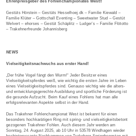
Ehrenpreisgeber des Fohlenchampionates West!!
Gestüts Hörstein – Gestüts Hesselhoej.dk – Familie Kiewald –
Familie Klüter – Gottschall Eventing – Sweetwater Stud – Gestüt
Welvert – ehorses – Gestüt Schäplitz – Ludger’s – Familie Flötotto
– Trakehnerfreunde Johannisberg
NEWS
Vielseitigkeitsnachwuchs aus erster Hand!
„Der frühe Vogel fängt den Wurm!“ Jeder Besitzer eines
Vielseitigkeitspferdes weiß, wie wichtig die ersten Jahre im Leben
eines Vielseitigkeitspferdes sind. Genauso wichtig wie die alters-
und entwicklungsgerechte Ausbildung und sportliche Förderung ist
die gesunde Aufzucht. Beim Kauf eines Fohlens hat man alle
erfolgsrelevanten Aspekte selbst in der Hand.
Das Trakehner Fohlenchampionat West ist bekannt für einen
besonders hochkarätigen Ring mit spring- und vielseitigkeitsbetont
gezogenen Trakehner Fohlen. Auch diesem Jahr werden am
Sonntag, 24. August 2025, ab 10 Uhr in 53578 Windhagen wieder
hochinteressante Nachkommen von Trakehner Springhengsten mit