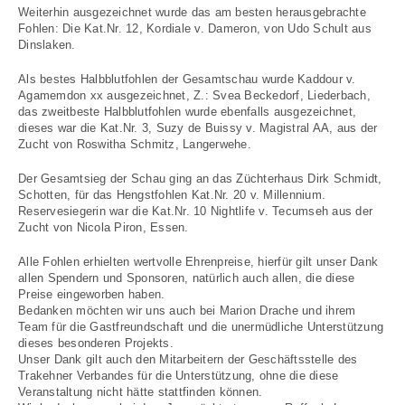
Weiterhin ausgezeichnet wurde das am besten herausgebrachte
Fohlen: Die Kat.Nr. 12, Kordiale v. Dameron, von Udo Schult aus
Dinslaken.
Als bestes Halbblutfohlen der Gesamtschau wurde Kaddour v.
Agamemdon xx ausgezeichnet, Z.: Svea Beckedorf, Liederbach,
das zweitbeste Halbblutfohlen wurde ebenfalls ausgezeichnet,
dieses war die Kat.Nr. 3, Suzy de Buissy v. Magistral AA, aus der
Zucht von Roswitha Schmitz, Langerwehe.
Der Gesamtsieg der Schau ging an das Züchterhaus Dirk Schmidt,
Schotten, für das Hengstfohlen Kat.Nr. 20 v. Millennium.
Reservesiegerin war die Kat.Nr. 10 Nightlife v. Tecumseh aus der
Zucht von Nicola Piron, Essen.
Alle Fohlen erhielten wertvolle Ehrenpreise, hierfür gilt unser Dank
allen Spendern und Sponsoren, natürlich auch allen, die diese
Preise eingeworben haben.
Bedanken möchten wir uns auch bei Marion Drache und ihrem
Team für die Gastfreundschaft und die unermüdliche Unterstützung
dieses besonderen Projekts.
Unser Dank gilt auch den Mitarbeitern der Geschäftsstelle des
Trakehner Verbandes für die Unterstützung, ohne die diese
Veranstaltung nicht hätte stattfinden können.