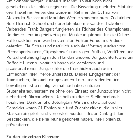
Am Sonntagmorgen wurden zunächst, soweit noch nicht
geschehen, die Fohlen registriert. Die Bewertung nach den Statuten
des Trakehner Verbandes wurde im Rahmen der Schau von
Alexandra Becker und Matthias Werner vorgenommen. Zuchtleiter
Neel-Heinrich Schoof und der Stutenkommissar des Trakehner
Verbandes Frank Bangert fungierten als Richter des Championats.
Da dieser Termin gleichzeitig ein Musterungstermin für die Online-
Fohlenauktion war, wurden von allen Fohlen Fotos und Videos
gefertigt. Die Schau und natürlich auch der Vortrag wurden vom
Pferdesportsender „Clipmyhorse“ übertragen. Aufbau, Vorführen und
Peitschenführung lag in den Händen unseres Jungzüchterteams um
Raffaele Lucano. Natürlich haben die versierten und
praxiserfahrenen Jungzüchter die Beschicker auch beim
Einflechten ihrer Pferde unterstützt. Dieses Engagement der
Jungzüchter, die auch die gesamten Foto- und Videotermine
bewältigen, ist einmalig, zumal auch die zentralen
Stuteneintragungstermine ohne den Einsatz der Jungzüchter nicht
mehr durchführbar wären. Deshalb an dieser Stelle nochmals
herzlichen Dank an alle Beteiligten. Wir sind stolz auf euch!
Gemeldet waren 21 Fohlen aus fünf Zuchtbezirken, die in vier
Klassen eingeteilt und vorgestellt wurden. Unser Dank gilt den
Beschickern, die keine Mühe gescheut haben, ihre Fohlen zu
präsentieren.
Zu den einzelnen Klassen: