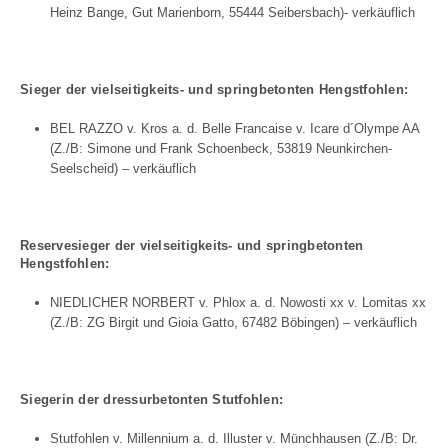
Heinz Bange, Gut Marienborn, 55444 Seibersbach)- verkäuflich
Sieger der
vielseitigkeits- und springbetonten Hengstfohlen:
BEL RAZZO v. Kros a. d. Belle Francaise v. Icare d´Olympe AA
(Z./B: Simone und Frank Schoenbeck, 53819 Neunkirchen-
Seelscheid) – verkäuflich
Reservesieger
der
vielseitigkeits- und springbetonten
Hengstfohlen:
NIEDLICHER NORBERT v. Phlox a. d. Nowosti xx v. Lomitas xx
(Z./B: ZG Birgit und Gioia Gatto, 67482 Böbingen) – verkäuflich
Siegerin der dressurbetonten Stutfohlen:
Stutfohlen v. Millennium a. d. Illuster v. Münchhausen (Z./B: Dr.