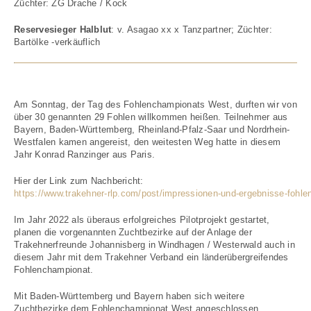
Züchter: ZG Drache / Kock
Reservesieger Halblut
: v. Asagao xx x Tanzpartner; Züchter:
Bartölke -verkäuflich
Am Sonntag, der Tag des Fohlenchampionats West, durften wir von
über 30 genannten 29 Fohlen willkommen heißen.
Teilnehmer aus
Bayern, Baden-Württemberg, Rheinland-Pfalz-Saar und Nordrhein-
Westfalen kamen angereist, den weitesten Weg hatte in diesem
Jahr Konrad Ranzinger aus Paris.
Hier der Link zum Nachbericht:
https://www.trakehner-rlp.com/post/impressionen-und-ergebnisse-fohl
Im Jahr 2022 als überaus erfolgreiches Pilotprojekt gestartet,
planen die vorgenannten Zuchtbezirke auf der Anlage der
Trakehnerfreunde Johannisberg in Windhagen / Westerwald auch in
diesem Jahr mit dem Trakehner Verband ein länderübergreifendes
Fohlenchampionat.
Mit Baden-Württemberg und Bayern haben sich weitere
Zuchtbezirke dem Fohlenchampionat West angeschlossen.