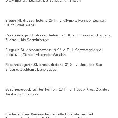
D’Olympe AA, Züchter: BG Schagen u. Hintzen
Sieger Hf. dressurbetont:
26 Hf. v. Olymp x Ivanhoe, Züchter:
Heinz Josef Weber
Reservesieger Hf. dressurbetont
: 24 Hf. v. Il Classico x Camaro,
Züchter: Udo Schmittberger
Siegerin Sf. dressurbetont:
19 Sf. v. E.H. Schwarzgold x All
Inclusive, Züchter: Alexander Westland
Reservesiegerin Sf. dressurbetont
: 31 Sf. v. Unicato x San
Silviano, Züchterin: Liane Jüsgen
Best herausgebrachtes Fohlen
: 13 Hf. v. Tiago x Kros, Züchter:
Jan-Henrich Bartölke
Ein herzliches Dankeschön an alle Unterstützer und