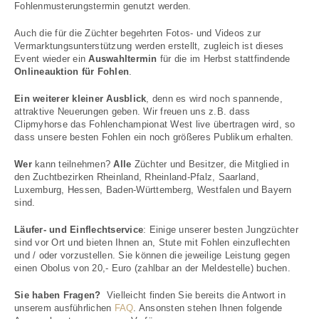
Fohlenmusterungstermin genutzt werden.
Auch die für die Züchter begehrten Fotos- und Videos zur
Vermarktungsunterstützung werden erstellt, zugleich ist dieses
Event wieder ein
Auswahltermin
für die im Herbst stattfindende
Onlineauktion für Fohlen
.
Ein weiterer kleiner Ausblick
, denn es wird noch spannende,
attraktive Neuerungen geben. Wir freuen uns z.B. dass
Clipmyhorse das Fohlenchampionat West live übertragen wird, so
dass unsere besten Fohlen ein noch größeres Publikum erhalten.
Wer
kann teilnehmen?
Alle
Züchter und Besitzer, die Mitglied in
den Zuchtbezirken Rheinland, Rheinland-Pfalz, Saarland,
Luxemburg, Hessen, Baden-Württemberg, Westfalen und Bayern
sind.
Läufer- und Einflechtservice
: Einige unserer besten Jungzüchter
sind vor Ort und bieten Ihnen an, Stute mit Fohlen einzuflechten
und / oder vorzustellen. Sie können die jeweilige Leistung gegen
einen Obolus von 20,- Euro (zahlbar an der Meldestelle) buchen.
Sie haben Fragen?
Vielleicht finden Sie bereits die Antwort in
unserem ausführlichen
FAQ
. Ansonsten stehen Ihnen folgende