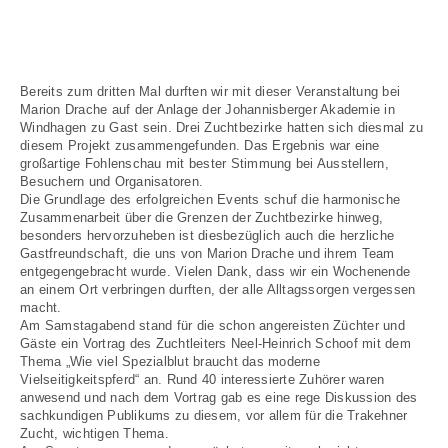
Bereits zum dritten Mal durften wir mit dieser Veranstaltung bei
Marion Drache auf der Anlage der Johannisberger Akademie in
Windhagen zu Gast sein. Drei Zuchtbezirke hatten sich diesmal zu
diesem Projekt zusammengefunden. Das Ergebnis war eine
großartige Fohlenschau mit bester Stimmung bei Ausstellern,
Besuchern und Organisatoren.
Die Grundlage des erfolgreichen Events schuf die harmonische
Zusammenarbeit über die Grenzen der Zuchtbezirke hinweg,
besonders hervorzuheben ist diesbezüglich auch die herzliche
Gastfreundschaft, die uns von Marion Drache und ihrem Team
entgegengebracht wurde. Vielen Dank, dass wir ein Wochenende
an einem Ort verbringen durften, der alle Alltagssorgen vergessen
macht.
Am Samstagabend stand für die schon angereisten Züchter und
Gäste ein Vortrag des Zuchtleiters Neel-Heinrich Schoof mit dem
Thema „Wie viel Spezialblut braucht das moderne
Vielseitigkeitspferd“ an. Rund 40 interessierte Zuhörer waren
anwesend und nach dem Vortrag gab es eine rege Diskussion des
sachkundigen Publikums zu diesem, vor allem für die Trakehner
Zucht, wichtigen Thema.