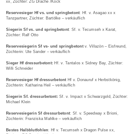
xx, Züchter: ZG Drache /Kock
Reservesieger Hf vs. und springbetont
: Hf. v. Asagao xx x
Tanzpartner, Züchter: Bartölke – verkäuflich
Siegerin Sf vs. und springbetont
: Sf. v. Tecumseh x Karat,
Züchter: Ralf Otto
Reservesiegerin Sf vs- und springbetont
v. Villazòn – Eisfreund,
Züchterin: Ute Sander – verkäuflich
Sieger Hf dressurbetont:
Hf. v. Tantalos x Sidney Bay, Züchter:
Willi Schneider
Reservesieger Hf dressurbetont
Hf v. Donauruf x Herbstkönig,
Züchterin: Katharina Heil – verkäuflich
Siegerin Sf. dressurbetont:
Sf. v. Impact x Schwarzgold, Züchter:
Michael Klein
Reservesiegerin Sf dressurbetont
: Sf. v. Speedway x Brioni,
Züchterin: Franziska Mahlke – verkäuflich
Bestes Halbblutfohlen
: Hf v. Tecumseh x Dragon Pulse xx,