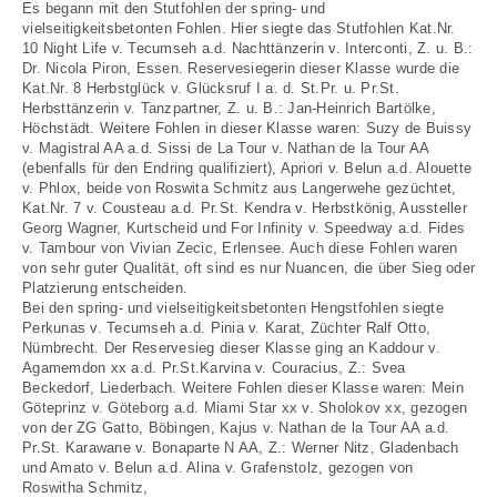
Es begann mit den Stutfohlen der spring- und
vielseitigkeitsbetonten Fohlen. Hier siegte das Stutfohlen Kat.Nr.
10 Night Life v. Tecumseh a.d. Nachttänzerin v. Interconti, Z. u. B.:
Dr. Nicola Piron, Essen. Reservesiegerin dieser Klasse wurde die
Kat.Nr. 8 Herbstglück v. Glücksruf I a. d. St.Pr. u. Pr.St.
Herbsttänzerin v. Tanzpartner, Z. u. B.: Jan-Heinrich Bartölke,
Höchstädt. Weitere Fohlen in dieser Klasse waren: Suzy de Buissy
v. Magistral AA a.d. Sissi de La Tour v. Nathan de la Tour AA
(ebenfalls für den Endring qualifiziert), Apriori v. Belun a.d. Alouette
v. Phlox, beide von Roswita Schmitz aus Langerwehe gezüchtet,
Kat.Nr. 7 v. Cousteau a.d. Pr.St. Kendra v. Herbstkönig, Aussteller
Georg Wagner, Kurtscheid und For Infinity v. Speedway a.d. Fides
v. Tambour von Vivian Zecic, Erlensee. Auch diese Fohlen waren
von sehr guter Qualität, oft sind es nur Nuancen, die über Sieg oder
Platzierung entscheiden.
Bei den spring- und vielseitigkeitsbetonten Hengstfohlen siegte
Perkunas v. Tecumseh a.d. Pinia v. Karat, Züchter Ralf Otto,
Nümbrecht. Der Reservesieg dieser Klasse ging an Kaddour v.
Agamemdon xx a.d. Pr.St.Karvina v. Couracius, Z.: Svea
Beckedorf, Liederbach. Weitere Fohlen dieser Klasse waren: Mein
Göteprinz v. Göteborg a.d. Miami Star xx v. Sholokov xx, gezogen
von der ZG Gatto, Böbingen, Kajus v. Nathan de la Tour AA a.d.
Pr.St. Karawane v. Bonaparte N AA, Z.: Werner Nitz, Gladenbach
und Amato v. Belun a.d. Alina v. Grafenstolz, gezogen von
Roswitha Schmitz,