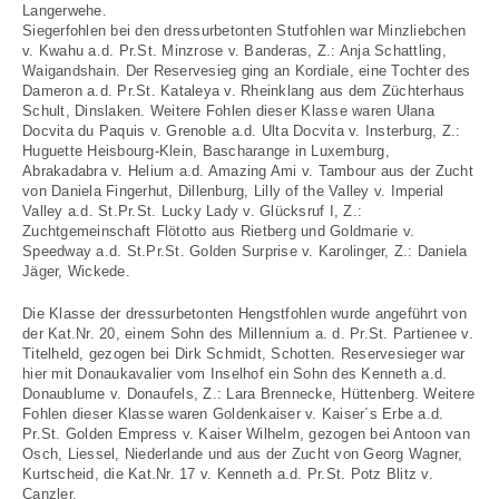
Langerwehe.
Siegerfohlen bei den dressurbetonten Stutfohlen war Minzliebchen
v. Kwahu a.d. Pr.St. Minzrose v. Banderas, Z.: Anja Schattling,
Waigandshain. Der Reservesieg ging an Kordiale, eine Tochter des
Dameron a.d. Pr.St. Kataleya v. Rheinklang aus dem Züchterhaus
Schult, Dinslaken. Weitere Fohlen dieser Klasse waren Ulana
Docvita du Paquis v. Grenoble a.d. Ulta Docvita v. Insterburg, Z.:
Huguette Heisbourg-Klein, Bascharange in Luxemburg,
Abrakadabra v. Helium a.d. Amazing Ami v. Tambour aus der Zucht
von Daniela Fingerhut, Dillenburg, Lilly of the Valley v. Imperial
Valley a.d. St.Pr.St. Lucky Lady v. Glücksruf I, Z.:
Zuchtgemeinschaft Flötotto aus Rietberg und Goldmarie v.
Speedway a.d. St.Pr.St. Golden Surprise v. Karolinger, Z.: Daniela
Jäger, Wickede.
Die Klasse der dressurbetonten Hengstfohlen wurde angeführt von
der Kat.Nr. 20, einem Sohn des Millennium a. d. Pr.St. Partienee v.
Titelheld, gezogen bei Dirk Schmidt, Schotten. Reservesieger war
hier mit Donaukavalier vom Inselhof ein Sohn des Kenneth a.d.
Donaublume v. Donaufels, Z.: Lara Brennecke, Hüttenberg. Weitere
Fohlen dieser Klasse waren Goldenkaiser v. Kaiser´s Erbe a.d.
Pr.St. Golden Empress v. Kaiser Wilhelm, gezogen bei Antoon van
Osch, Liessel, Niederlande und aus der Zucht von Georg Wagner,
Kurtscheid, die Kat.Nr. 17 v. Kenneth a.d. Pr.St. Potz Blitz v.
Canzler.