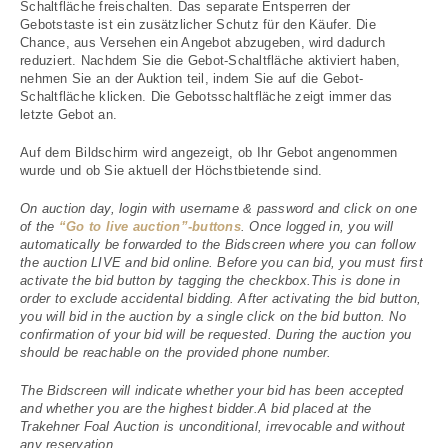
Schaltfläche freischalten. Das separate Entsperren der
Gebotstaste ist ein zusätzlicher Schutz für den Käufer. Die
Chance, aus Versehen ein Angebot abzugeben, wird dadurch
reduziert. Nachdem Sie die Gebot-Schaltfläche aktiviert haben,
nehmen Sie an der Auktion teil, indem Sie auf die Gebot-
Schaltfläche klicken. Die Gebotsschaltfläche zeigt immer das
letzte Gebot an.
Auf dem Bildschirm wird angezeigt, ob Ihr Gebot angenommen
wurde und ob Sie aktuell der Höchstbietende sind.
On auction day, login with username & password and click on one
of the
“Go to live auction”-buttons
. Once logged in, you will
automatically be forwarded to the Bidscreen where you can follow
the auction LIVE and bid online. Before you can bid, you must first
activate the bid button by tagging the checkbox.This is done in
order to exclude accidental bidding. After activating the bid button,
you will bid in the auction by a single click on the bid button. No
confirmation of your bid will be requested. During the auction you
should be reachable on the provided phone number.
The Bidscreen will indicate whether your bid has been accepted
and whether you are the highest bidder.A bid placed at the
Trakehner Foal Auction is unconditional, irrevocable and without
any reservation.