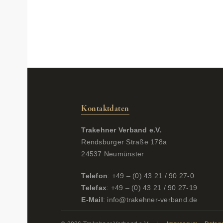
Kontaktdaten
Trakehner Verband e.V.
Rendsburger Straße 178a
24537 Neumünster
Telefon
: +49 – (0) 43 21 / 90 27-0
Telefax
: +49 – (0) 43 21 / 90 27-19
E-Mail
:
info@trakehner-verband.de