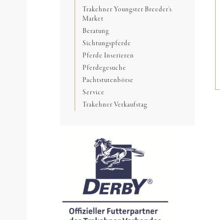
Trakehner Youngster Breeder’s
Market
Beratung
Sichtungspferde
Pferde Inserieren
Pferdegesuche
Pachtstutenbörse
Service
Trakehner Verkaufstag