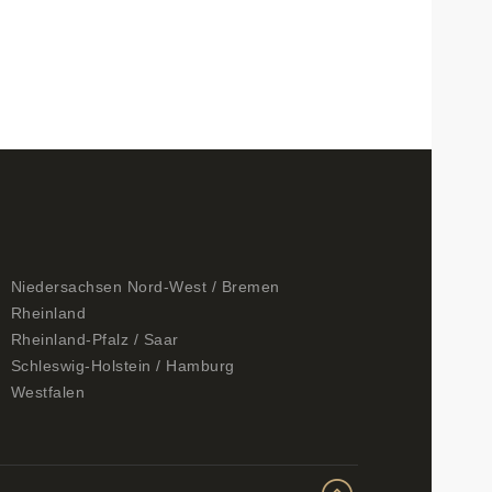
Niedersachsen Nord-West / Bremen
Rheinland
Rheinland-Pfalz / Saar
Schleswig-Holstein / Hamburg
Westfalen