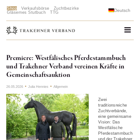
Shop
Verkaufsbörse
Zuchtbezirke
Deutsch
Gläsernes Stutbuch
TTG
Premiere: Westfälisches Pferdestammbuch
und Trakehner Verband vereinen Kräfte in
Gemeinschaftsauktion
26.05.2026
Julia Hennies
Allgemein
Zwei
traditionsreiche
Zuchtverbände,
eine gemeinsame
Vision: Das
Westfälische
Pferdestammbuch
und der Trakehner