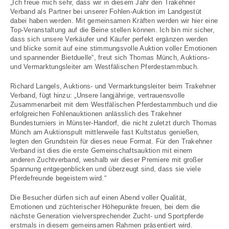
„Ich freue mich sehr, dass wir in diesem Jahr den Trakehner
Verband als Partner bei unserer Fohlen-Auktion im Landgestüt
dabei haben werden. Mit gemeinsamen Kräften werden wir hier eine
Top-Veranstaltung auf die Beine stellen können. Ich bin mir sicher,
dass sich unsere Verkäufer und Käufer perfekt ergänzen werden
und blicke somit auf eine stimmungsvolle Auktion voller Emotionen
und spannender Bietduelle“, freut sich Thomas Münch, Auktions-
und Vermarktungsleiter am Westfälischen Pferdestammbuch.
Richard Langels, Auktions- und Vermarktungsleiter beim Trakehner
Verband, fügt hinzu: „Unsere langjährige, vertrauensvolle
Zusammenarbeit mit dem Westfälischen Pferdestammbuch und die
erfolgreichen Fohlenauktionen anlässlich des Trakehner
Bundesturniers in Münster-Handorf, die nicht zuletzt durch Thomas
Münch am Auktionspult mittlerweile fast Kultstatus genießen,
legten den Grundstein für dieses neue Format. Für den Trakehner
Verband ist dies die erste Gemeinschaftsauktion mit einem
anderen Zuchtverband, weshalb wir dieser Premiere mit großer
Spannung entgegenblicken und überzeugt sind, dass sie viele
Pferdefreunde begeistern wird.“
Die Besucher dürfen sich auf einen Abend voller Qualität,
Emotionen und züchterischer Höhepunkte freuen, bei dem die
nächste Generation vielversprechender Zucht- und Sportpferde
erstmals in diesem gemeinsamen Rahmen präsentiert wird.