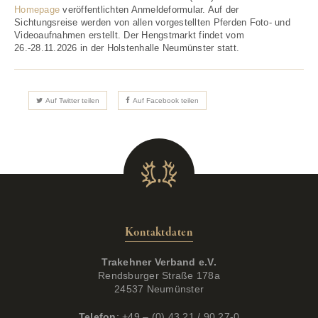
Homepage
veröffentlichten Anmeldeformular. Auf der
Sichtungsreise werden von allen vorgestellten Pferden Foto- und
Videoaufnahmen erstellt. Der Hengstmarkt findet vom
26.-28.11.2026 in der Holstenhalle Neumünster statt.
Auf Twitter teilen
Auf Facebook teilen
Kontaktdaten
Trakehner Verband e.V.
Rendsburger Straße 178a
24537 Neumünster
Telefon
: +49 – (0) 43 21 / 90 27-0