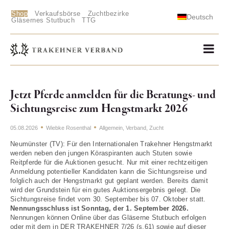
Shop
Verkaufsbörse
Zuchtbezirke
Deutsch
Gläsernes Stutbuch
TTG
Jetzt Pferde anmelden für die Beratungs- und
Sichtungsreise zum Hengstmarkt 2026
05.08.2026
Wiebke Rosenthal
Allgemein
,
Verband
,
Zucht
Neumünster (TV): Für den Internationalen Trakehner Hengstmarkt
werden neben den jungen Köraspiranten auch Stuten sowie
Reitpferde für die Auktionen gesucht. Nur mit einer rechtzeitigen
Anmeldung potentieller Kandidaten kann die Sichtungsreise und
folglich auch der Hengstmarkt gut geplant werden. Bereits damit
wird der Grundstein für ein gutes Auktionsergebnis gelegt. Die
Sichtungsreise findet vom 30. September bis 07. Oktober statt.
Nennungsschluss ist Sonntag, der 1. September 2026.
Nennungen können Online über das Gläserne Stutbuch erfolgen
oder mit dem in DER TRAKEHNER 7/26 (s.61) sowie auf dieser