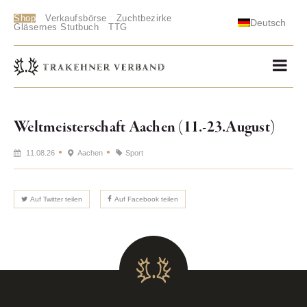
Shop
Verkaufsbörse
Zuchtbezirke
Deutsch
Gläsernes Stutbuch
TTG
Weltmeisterschaft Aachen (11.-23.August)
11.08.26
Aachen
Sport
Auf Twitter teilen
Auf Facebook teilen