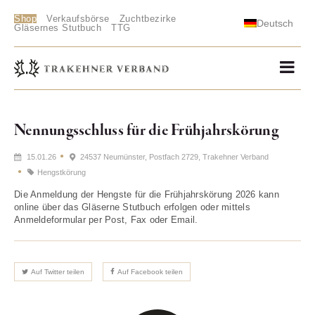
Shop
Verkaufsbörse
Zuchtbezirke
Deutsch
Gläsernes Stutbuch
TTG
Nennungsschluss für die Frühjahrskörung
15.01.26
24537 Neumünster, Postfach 2729, Trakehner Verband
Hengstkörung
Die Anmeldung der Hengste für die Frühjahrskörung 2026 kann
online über das Gläserne Stutbuch erfolgen oder mittels
Anmeldeformular per Post, Fax oder Email.
Auf Twitter teilen
Auf Facebook teilen