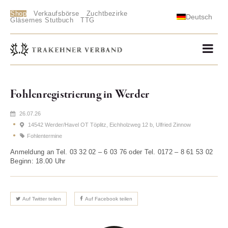
Shop
Verkaufsbörse
Zuchtbezirke
Deutsch
Gläsernes Stutbuch
TTG
Fohlenregistrierung in Werder
26.07.26
14542 Werder/Havel OT Töplitz, Eichholzweg 12 b, Ulfried Zinnow
Fohlentermine
Anmeldung an Tel. 03 32 02 – 6 03 76 oder Tel. 0172 – 8 61 53 02
Beginn: 18.00 Uhr
Auf Twitter teilen
Auf Facebook teilen