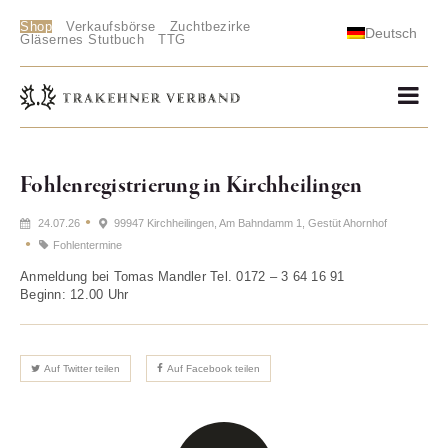
Shop
Verkaufsbörse
Zuchtbezirke
Deutsch
Gläsernes Stutbuch
TTG
Fohlenregistrierung in Kirchheilingen
24.07.26
99947 Kirchheilingen, Am Bahndamm 1, Gestüt Ahornhof
Fohlentermine
Anmeldung bei Tomas Mandler Tel. 0172 – 3 64 16 91
Beginn: 12.00 Uhr
Auf Twitter teilen
Auf Facebook teilen