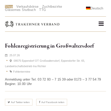
Shop
Verkaufsbörse
Zuchtbezirke
Deutsch
Gläsernes Stutbuch
TTG
Fohlenregistrierung in Großwaltersdorf
25.07.26
09575 Eppendorf OT Großwaltersdorf, Eppendorfer Str. 65,
Landwirtschaftsbetrieb Ina Richter
Fohlentermine
Anmeldung unter Tel. 03 72 93 – 7 15 39 oder 0173 – 3 77 54 79
Beginn: 10.00 Uhr
Auf Twitter teilen
Auf Facebook teilen