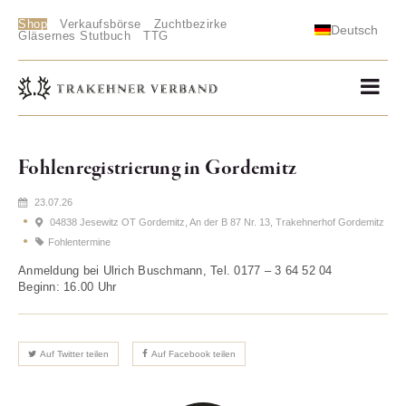
Shop
Verkaufsbörse
Zuchtbezirke
Deutsch
Gläsernes Stutbuch
TTG
Fohlenregistrierung in Gordemitz
23.07.26
04838 Jesewitz OT Gordemitz, An der B 87 Nr. 13, Trakehnerhof Gordemitz
Fohlentermine
Anmeldung bei Ulrich Buschmann, Tel. 0177 – 3 64 52 04
Beginn: 16.00 Uhr
Auf Twitter teilen
Auf Facebook teilen