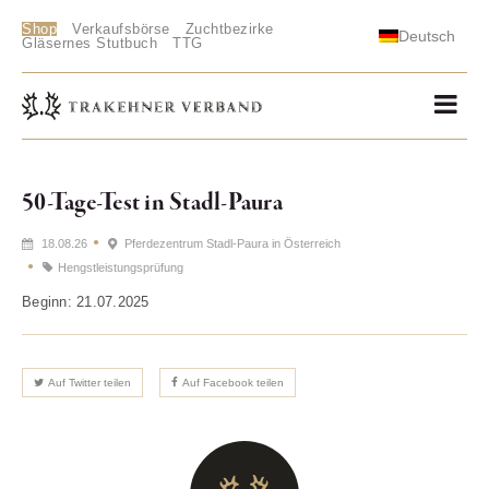
Shop
Verkaufsbörse
Zuchtbezirke
Deutsch
Gläsernes Stutbuch
TTG
50-Tage-Test in Stadl-Paura
18.08.26
Pferdezentrum Stadl-Paura in Österreich
Hengstleistungsprüfung
Beginn: 21.07.2025
Auf Twitter teilen
Auf Facebook teilen