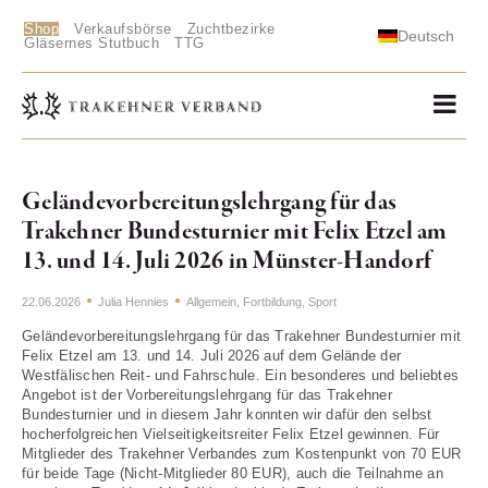
Shop
Verkaufsbörse
Zuchtbezirke
Deutsch
Gläsernes Stutbuch
TTG
Geländevorbereitungslehrgang für das
Trakehner Bundesturnier mit Felix Etzel am
13. und 14. Juli 2026 in Münster-Handorf
22.06.2026
Julia Hennies
Allgemein
,
Fortbildung
,
Sport
Geländevorbereitungslehrgang für das Trakehner Bundesturnier mit
Felix Etzel am 13. und 14. Juli 2026 auf dem Gelände der
Westfälischen Reit- und Fahrschule. Ein besonderes und beliebtes
Angebot ist der Vorbereitungslehrgang für das Trakehner
Bundesturnier und in diesem Jahr konnten wir dafür den selbst
hocherfolgreichen Vielseitigkeitsreiter Felix Etzel gewinnen. Für
Mitglieder des Trakehner Verbandes zum Kostenpunkt von 70 EUR
für beide Tage (Nicht-Mitglieder 80 EUR), auch die Teilnahme an