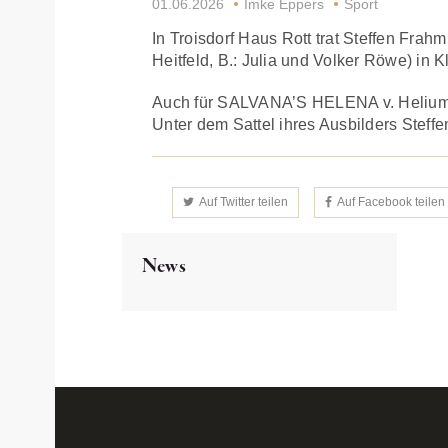
01.06.2026
Imke Eppers
Sport
In Troisdorf Haus Rott trat Steffen Fr
Heitfeld, B.: Julia und Volker Röwe) in K
Auch für SALVANA’S HELENA v. Helium-Ka
Unter dem Sattel ihres Ausbilders Steffen
Auf Twitter teilen
Auf Facebook teilen
News