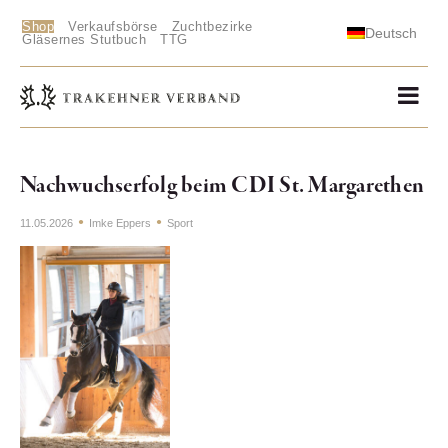
Shop
Verkaufsbörse
Zuchtbezirke
Deutsch
Gläsernes Stutbuch
TTG
Nachwuchserfolg beim CDI St. Margarethen
11.05.2026
Imke Eppers
Sport