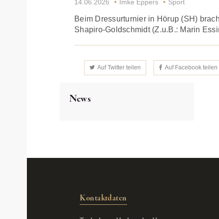
14.06.2026
Imke Eppers
Sport
Beim Dressurturnier in Hörup (SH) bra
Shapiro-Goldschmidt (Z.u.B.: Marin Essi
Auf Twitter teilen
Auf Facebook teilen
News
Kontaktdaten