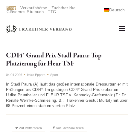
Shop
Verkaufsbörse
Zuchtbezirke
Deutsch
Gläsernes Stutbuch
TTG
CDI4* Grand Prix Stadl Paura: Top
Platzierung für Fleur TSF
04.04.2026
Imke Eppers
Sport
In Stadl Paura (A) läuft das großen internationale Dressurturnier mit
Prüfungen bis CDI4*. Im gestrigen CDI4*-Grand Prix eroberten
Ulrike Prunthaller und FLEUR TSF v. Kentucky-Grafenstolz (Z.: Dr.
Renate Wernke-Schmiesing, B.: Trakehner Gestüt Murtal) mit über
68 Prozent einen starken vierten Platz.
Auf Twitter teilen
Auf Facebook teilen