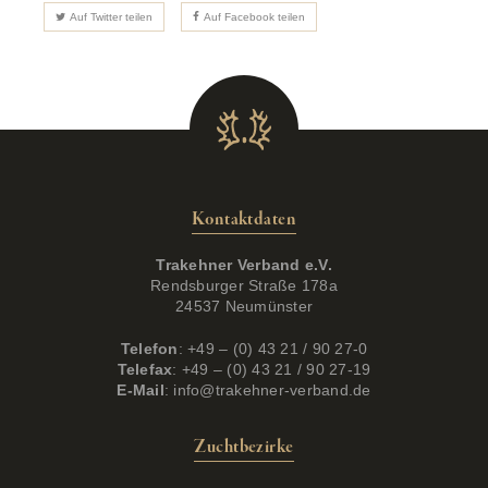
Auf Twitter teilen
Auf Facebook teilen
Kontaktdaten
Trakehner Verband e.V.
Rendsburger Straße 178a
24537 Neumünster
Telefon
: +49 – (0) 43 21 / 90 27-0
Telefax
: +49 – (0) 43 21 / 90 27-19
E-Mail
:
info@trakehner-verband.de
Zuchtbezirke