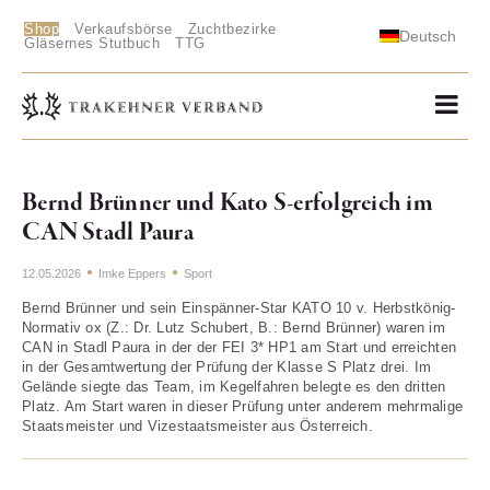
Shop
Verkaufsbörse
Zuchtbezirke
Deutsch
Gläsernes Stutbuch
TTG
Bernd Brünner und Kato S-erfolgreich im
CAN Stadl Paura
12.05.2026
Imke Eppers
Sport
Bernd Brünner und sein Einspänner-Star KATO 10 v. Herbstkönig-
Normativ ox (Z.: Dr. Lutz Schubert, B.: Bernd Brünner) waren im
CAN in Stadl Paura in der der FEI 3* HP1 am Start und erreichten
in der Gesamtwertung der Prüfung der Klasse S Platz drei. Im
Gelände siegte das Team, im Kegelfahren belegte es den dritten
Platz. Am Start waren in dieser Prüfung unter anderem mehrmalige
Staatsmeister und Vizestaatsmeister aus Österreich.