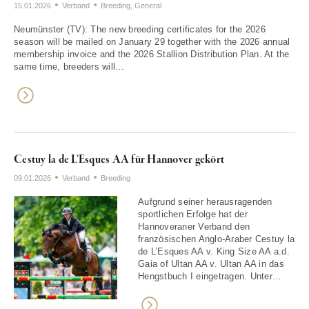
15.01.2026
Verband
Breeding
,
General
Neumünster (TV): The new breeding certificates for the 2026
season will be mailed on January 29 together with the 2026 annual
membership invoice and the 2026 Stallion Distribution Plan. At the
same time, breeders will…
Cestuy la de L’Esques AA für Hannover gekört
09.01.2026
Verband
Breeding
Aufgrund seiner herausragenden
sportlichen Erfolge hat der
Hannoveraner Verband den
französischen Anglo-Araber Cestuy la
de L’Esques AA v. King Size AA a.d.
Gaia of Ultan AA v. Ultan AA in das
Hengstbuch I eingetragen. Unter…