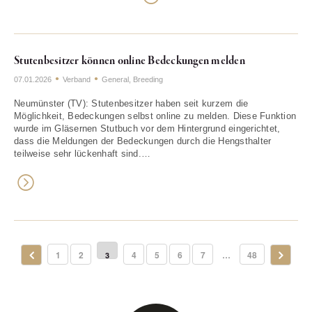
Stutenbesitzer können online Bedeckungen melden
07.01.2026
Verband
General
,
Breeding
Neumünster (TV): Stutenbesitzer haben seit kurzem die
Möglichkeit, Bedeckungen selbst online zu melden. Diese Funktion
wurde im Gläsernen Stutbuch vor dem Hintergrund eingerichtet,
dass die Meldungen der Bedeckungen durch die Hengsthalter
teilweise sehr lückenhaft sind.…
1
2
4
5
6
7
…
48
3