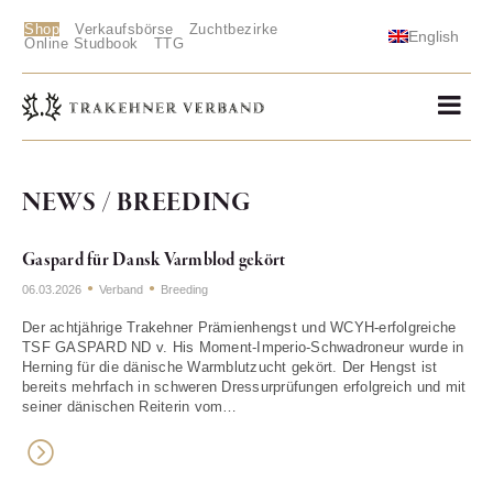
Shop
Verkaufsbörse
Zuchtbezirke
English
Online Studbook
TTG
NEWS / BREEDING
Gaspard für Dansk Varmblod gekört
06.03.2026
Verband
Breeding
Der achtjährige Trakehner Prämienhengst und WCYH-erfolgreiche
TSF GASPARD ND v. His Moment-Imperio-Schwadroneur wurde in
Herning für die dänische Warmblutzucht gekört. Der Hengst ist
bereits mehrfach in schweren Dressurprüfungen erfolgreich und mit
seiner dänischen Reiterin vom…