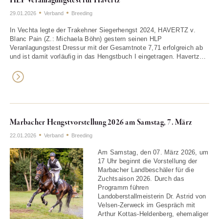
HLP Veranlagungstest für Havertz
29.01.2026
Verband
Breeding
In Vechta legte der Trakehner Siegerhengst 2024, HAVERTZ v.
Blanc Pain (Z.: Michaela Böhn) gestern seinen HLP
Veranlagungstest Dressur mit der Gesamtnote 7,71 erfolgreich ab
und ist damit vorläufig in das Hengstbuch I eingetragen. Havertz…
Marbacher Hengstvorstellung 2026 am Samstag, 7. März
22.01.2026
Verband
Breeding
Am Samstag, den 07. März 2026, um
17 Uhr beginnt die Vorstellung der
Marbacher Landbeschäler für die
Zuchtsaison 2026. Durch das
Programm führen
Landoberstallmeisterin Dr. Astrid von
Velsen-Zerweck im Gespräch mit
Arthur Kottas-Heldenberg, ehemaliger