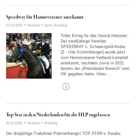
Speedway für Hannoveraner anerkannt
21.02.2026
Verband
Sport
,
Breeding
Toller Erfolg für das Gestüt Hörstein:
Der zwölfjährige Vererber
SPEEDWAY v. Schwarzgold-Anduc
(Z.: Udo Schmittberger) wurde jetzt
vom Hannoveraner Verband komplett
anerkannt, nachdem zuvor in 2021
bereits der „Rheinländer Bereich“ sein
OK gegeben hatte. Unter…
Top Star in den Niederlanden für die HLP zugelassen
31.01.2026
Verband
Breeding
Der dreijährige Trakehner Prämienhengst TOP STAR v. Kwahu