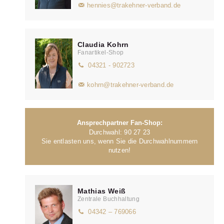
hennies@trakehner-verband.de
Claudia Kohrn
Fanartikel-Shop
04321 - 902723
kohrn@trakehner-verband.de
Ansprechpartner Fan-Shop:
Durchwahl: 90 27 23
Sie entlasten uns, wenn Sie die Durchwahlnummern
nutzen!
Mathias Weiß
Zentrale Buchhaltung
04342 – 769066