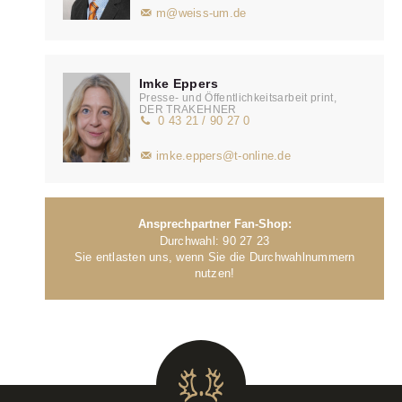
m@weiss-um.de
Imke Eppers
Presse- und Öffentlichkeitsarbeit print,
DER TRAKEHNER
0 43 21 / 90 27 0
imke.eppers@t-online.de
Ansprechpartner Fan-Shop:
Durchwahl: 90 27 23
Sie entlasten uns, wenn Sie die Durchwahlnummern
nutzen!