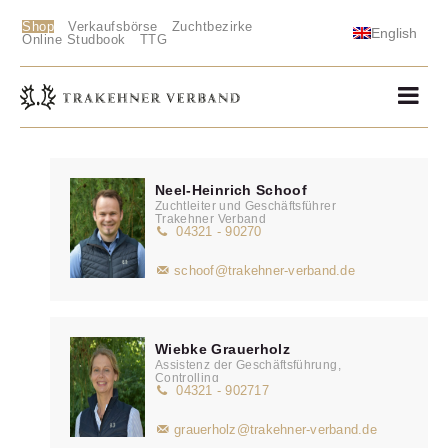
Shop
Verkaufsbörse
Zuchtbezirke
English
Online Studbook
TTG
Neel-Heinrich Schoof
Zuchtleiter und Geschäftsführer
Trakehner Verband
04321 - 90270
schoof@trakehner-verband.de
Wiebke Grauerholz
Assistenz der Geschäftsführung,
Controlling
04321 - 902717
grauerholz@trakehner-verband.de