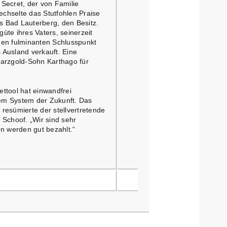
ecret, der von Familie
chselte das Stutfohlen Praise
 Bad Lauterberg, den Besitz.
üte ihres Vaters, seinerzeit
nen fulminanten Schlusspunkt
 Ausland verkauft. Eine
warzgold-Sohn Karthago für
ttool hat einwandfrei
inem System der Zukunft. Das
, resümierte der stellvertretende
 Schoof. „Wir sind sehr
en werden gut bezahlt.“