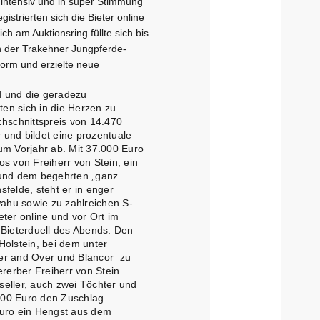
intensiv und in super Stimmung
istrierten sich die Bieter online
h am Auktionsring füllte sich bis
n der Trakehner Jungpferde-
orm und erzielte neue
nd und die geradezu
en sich in die Herzen zu
chschnittspreis von 14.470
 und bildet eine prozentuale
um Vorjahr ab. Mit 37.000 Euro
s von Freiherr von Stein, ein
 und dem begehrten „ganz
felde, steht er in enger
ahu sowie zu zahlreichen S-
ter online und vor Ort im
 Bieterduell des Abends. Den
Holstein, bei dem unter
der and Over und Blancor zu
ererber Freiherr von Stein
tseller, auch zwei Töchter und
.000 Euro den Zuschlag.
Euro ein Hengst aus dem