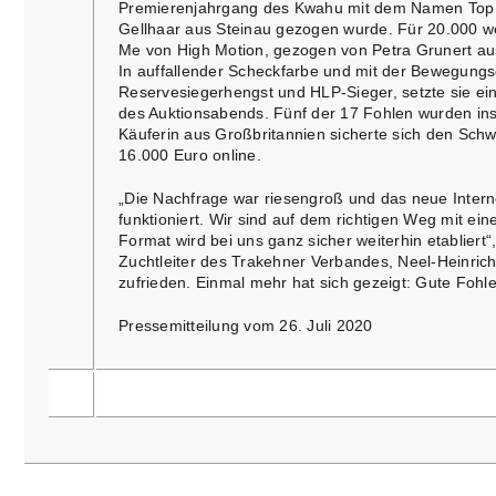
Premierenjahrgang des Kwahu mit dem Namen Top S
Gellhaar aus Steinau gezogen wurde. Für 20.000 we
Me von High Motion, gezogen von Petra Grunert aus
In auffallender Scheckfarbe und mit der Bewegungsg
Reservesiegerhengst und HLP-Sieger, setzte sie ei
des Auktionsabends. Fünf der 17 Fohlen wurden ins
Käuferin aus Großbritannien sicherte sich den Sch
16.000 Euro online.
„Die Nachfrage war riesengroß und das neue Interne
funktioniert. Wir sind auf dem richtigen Weg mit e
Format wird bei uns ganz sicher weiterhin etabliert“
Zuchtleiter des Trakehner Verbandes, Neel-Heinrich
zufrieden. Einmal mehr hat sich gezeigt: Gute Fohl
Pressemitteilung vom 26. Juli 2020