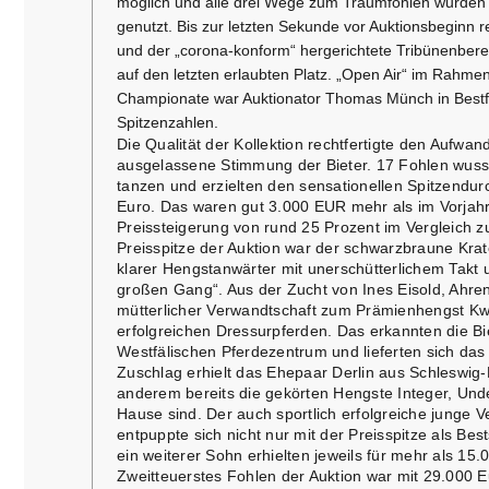
möglich und alle drei Wege zum Traumfohlen wurden 
genutzt. Bis zur letzten Sekunde vor Auktionsbeginn reg
und der „corona-konform“ hergerichtete Tribünenbereic
auf den letzten erlaubten Platz. „Open Air“ im Rahme
Championate war Auktionator Thomas Münch in Bestf
Spitzenzahlen.
Die Qualität der Kollektion rechtfertigte den Aufwa
ausgelassene Stimmung der Bieter. 17 Fohlen wusst
tanzen und erzielten den sensationellen Spitzendur
Euro. Das waren gut 3.000 EUR mehr als im Vorjahr
Preissteigerung von rund 25 Prozent im Vergleich z
Preisspitze der Auktion war der schwarzbraune Krato
klarer Hengstanwärter mit unerschütterlichem Takt
großen Gang“. Aus der Zucht von Ines Eisold, Ahrens
mütterlicher Verwandtschaft zum Prämienhengst Kw
erfolgreichen Dressurpferden. Das erkannten die Bie
Westfälischen Pferdezentrum und lieferten sich das
Zuschlag erhielt das Ehepaar Derlin aus Schleswig-
anderem bereits die gekörten Hengste Integer, Un
Hause sind. Der auch sportlich erfolgreiche junge V
entpuppte sich nicht nur mit der Preisspitze als Bes
ein weiterer Sohn erhielten jeweils für mehr als 15
Zweitteuerstes Fohlen der Auktion war mit 29.000 