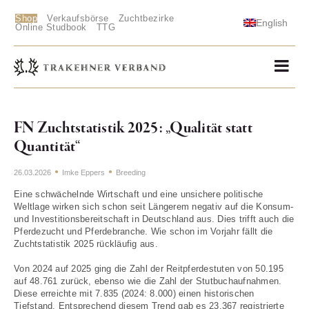
Shop
Verkaufsbörse
Zuchtbezirke
English
Online Studbook
TTG
FN Zuchtstatistik 2025: „Qualität statt
Quantität“
26.03.2026
Imke Eppers
Breeding
Eine schwächelnde Wirtschaft und eine unsichere politische
Weltlage wirken sich schon seit Längerem negativ auf die Konsum-
und Investitionsbereitschaft in Deutschland aus. Dies trifft auch die
Pferdezucht und Pferdebranche. Wie schon im Vorjahr fällt die
Zuchtstatistik 2025 rückläufig aus.
Von 2024 auf 2025 ging die Zahl der Reitpferdestuten von 50.195
auf 48.761 zurück, ebenso wie die Zahl der Stutbuchaufnahmen.
Diese erreichte mit 7.835 (2024: 8.000) einen historischen
Tiefstand. Entsprechend diesem Trend gab es 23.367 registrierte