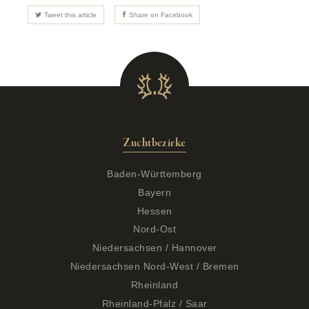
Tweet this article
Share on Facebook
Zuchtbezirke
Baden-Württemberg
Bayern
Hessen
Nord-Ost
Niedersachsen / Hannover
Niedersachsen Nord-West / Bremen
Rheinland
Rheinland-Pfalz / Saar