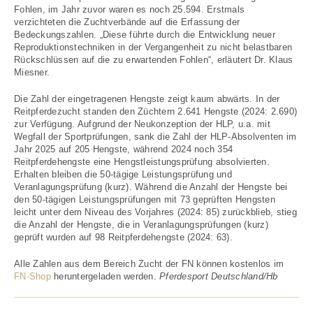
Fohlen, im Jahr zuvor waren es noch 25.594. Erstmals
verzichteten die Zuchtverbände auf die Erfassung der
Bedeckungszahlen. „Diese führte durch die Entwicklung neuer
Reproduktionstechniken in der Vergangenheit zu nicht belastbaren
Rückschlüssen auf die zu erwartenden Fohlen“, erläutert Dr. Klaus
Miesner.
Die Zahl der eingetragenen Hengste zeigt kaum abwärts. In der
Reitpferdezucht standen den Züchtern 2.641 Hengste (2024: 2.690)
zur Verfügung. Aufgrund der Neukonzeption der HLP, u.a. mit
Wegfall der Sportprüfungen, sank die Zahl der HLP-Absolventen im
Jahr 2025 auf 205 Hengste, während 2024 noch 354
Reitpferdehengste eine Hengstleistungsprüfung absolvierten.
Erhalten bleiben die 50-tägige Leistungsprüfung und
Veranlagungsprüfung (kurz). Während die Anzahl der Hengste bei
den 50-tägigen Leistungsprüfungen mit 73 geprüften Hengsten
leicht unter dem Niveau des Vorjahres (2024: 85) zurückblieb, stieg
die Anzahl der Hengste, die in Veranlagungsprüfungen (kurz)
geprüft wurden auf 98 Reitpferdehengste (2024: 63).
Alle Zahlen aus dem Bereich Zucht der FN können kostenlos im
FN-Shop
heruntergeladen werden.
Pferdesport Deutschland/Hb