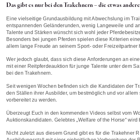
Das gibt es nur bei den Trakehnern – die etwas ander
Eine vielseitige Grundausbildung mit Abwechslung im Tr
entspannenden Geländerunden, wenig Langeweile und ang
Talente und Stärken wünscht sich wohl jeder Pferdebesitze
Besonders bei jungen Pferden spielen diese Kriterien ein
allem lange Freude an seinem Sport- oder Freizeitpartner
Wer jedoch glaubt, dass sich diese Anforderungen an ein
mit einer Reitpferdeauktion für junge Talente unter dem Sa
bei den Trakehnern.
Seit wenigen Wochen befinden sich die Kandidaten der Tr
den Ställen ihrer Ausbilder, um bestmöglich und vor alle
vorbereitet zu werden.
Überzeugt Euch in den kommenden Videos selbst vom Wohl
Auktionskandidaten. Gelebtes „Welfare of the Horse“ wird
Nicht zuletzt aus diesem Grund gibt es für die Trakehner R
Ausbildungsstall mit einer einheitlichen Vorbereitung der P