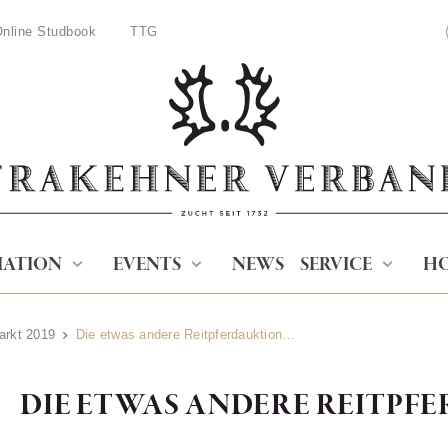
nline Studbook
TTG
IATION
EVENTS
NEWS
SERVICE
HO
arkt 2019
Die etwas andere Reitpferdauktion…
DIE ETWAS ANDERE REITPF