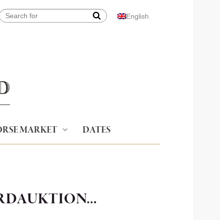
English
RSE MARKET
DATES
ERDAUKTION…