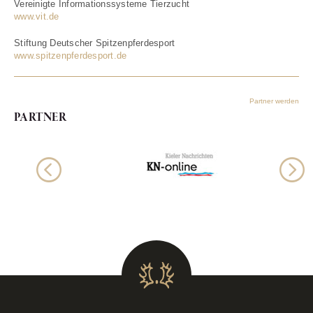
Vereinigte Informationssysteme Tierzucht
www.vit.de
Stiftung Deutscher Spitzenpferdesport
www.spitzenpferdesport.de
Partner werden
PARTNER
Previous
N