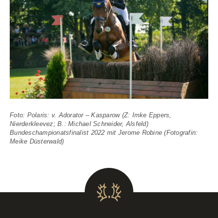
Foto: Polaris: v. Adorator – Kasparow (Z: Imke Eppers,
Nierderkleevez; B.: Michael Schneider, Alsfeld)
Bundeschampionatsfinalist 2022 mit Jerome Robine (Fotografin:
Meike Düsterwald)