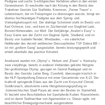
Pedigree und sechs S-erfolgreichen Vorfahren allein in den ersten
Generationen. Er wechselte nach der Körung in den Besitz des
Trakehner Gestüts Gut Staffelde, Kremmen. „Feiner Traum“ v.
Lebenstraum, der im Freispringen zu überzeugen wusste, bringt ein
ebenso hochkarätiges Pedigree aus dem Spring- und
Vielseitigkeitssport mit. Der drahtige Schimmel steht im Besitz von
Karl Ochnser, Linz, und kam im Züchterstall von Siegfried Lask,
Borstel-Hohenraden, zur Welt. Der fünfjährige „Avalon‘s Easy“ v.
Easy Game aus der Zucht von Dagmar Spille, Stadland, und im
Besitz von Isabelle Hendel, Wiesbaden, – ein väterlicher
Halbbruder des derzeit weltbesten Dressurpferdes TSF Dalera BB –
ist mit „großem Gang“ ausgestattet, bereits leistungsgeprüft und
erhielt ebenfalls das positive Körurteil.
Anerkannt wurden mit „Olymp“ v. Helium und „Elano“ v. Kentucky
zwei vierjährige, bereits in anderen Verbänden gekörte Hengste.
Der großrahmige Olymp, gezogen im Gestüt Radegast und im
Besitz des Gestüts Letter Berg, Coesfeld, überzeugte kürzlich in
der HLP-Sportprüfung Dressur mit einer Gesamtnote von 8,13. Der
kraftvoll springende Elano aus der Zucht von Krzysztof Chmiel,
Goldkronach, absolvierte seine Hengstleistungsprüfung im
österreichischen Stadl Paura als einer der Besten im Starterfeld.
Er bezieht eine Beschälerbox bei Sportpferde Kurbel, Rüsselsheim,
und ist damit Stallnachbar von Agamemdon xx. Dieser agile, mit
beachtlicher Bewegungsmechanik ausgestattete