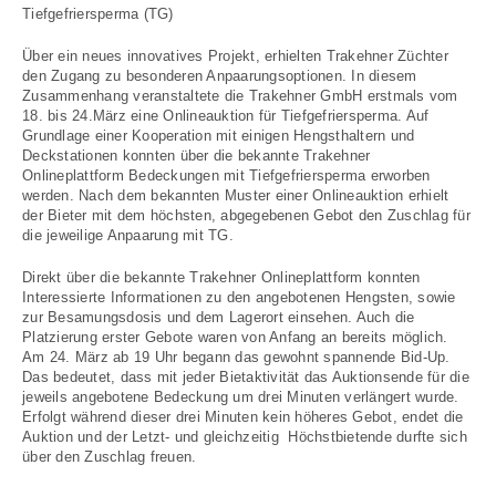
Tiefgefriersperma (TG)
Über ein neues innovatives Projekt, erhielten Trakehner Züchter
den Zugang zu besonderen Anpaarungsoptionen. In diesem
Zusammenhang veranstaltete die Trakehner GmbH
erstmals vom
18. bis 24.März eine Onlineauktion für Tiefgefriersperma. Auf
Grundlage einer Kooperation mit einigen Hengsthaltern und
Deckstationen konnten über die bekannte Trakehner
Onlineplattform
Bedeckungen mit Tiefgefriersperma erworben
werden. Nach dem bekannten Muster einer Onlineauktion erhielt
der Bieter mit dem höchsten, abgegebenen Gebot den Zuschlag für
die jeweilige Anpaarung mit TG.
Direkt über die bekannte Trakehner Onlineplattform konnten
Interessierte Informationen zu den
angebotenen Hengsten, sowie
zur Besamungsdosis und dem Lagerort einsehen. Auch die
Platzierung erster Gebote waren von Anfang an bereits möglich.
Am 24. März ab 19 Uhr begann das gewohnt spannende Bid-Up.
Das bedeutet,
dass mit jeder Bietaktivität das Auktionsende für die
jeweils angebotene Bedeckung um drei Minuten verlängert wurde.
Erfolgt während dieser drei Minuten kein höheres Gebot, endet die
Auktion und der Letzt- und gleichzeitig Höchstbietende durfte sich
über den Zuschlag freuen.