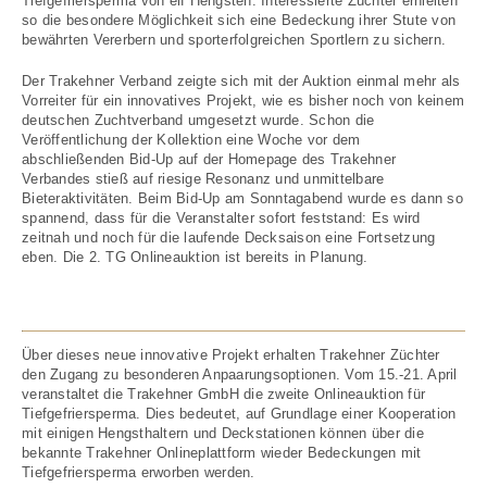
Tiefgefriersperma von elf Hengsten. Interessierte Züchter erhielten
so die besondere Möglichkeit sich eine Bedeckung ihrer Stute von
bewährten Vererbern und sporterfolgreichen Sportlern zu sichern.
Der Trakehner Verband zeigte sich mit der Auktion einmal mehr als
Vorreiter für ein innovatives Projekt, wie es bisher noch von keinem
deutschen Zuchtverband umgesetzt wurde. Schon die
Veröffentlichung der Kollektion eine Woche vor dem
abschließenden Bid-Up auf der Homepage des Trakehner
Verbandes stieß auf riesige Resonanz und unmittelbare
Bieteraktivitäten. Beim Bid-Up am Sonntagabend wurde es dann so
spannend, dass für die Veranstalter sofort feststand: Es wird
zeitnah und noch für die laufende Decksaison eine Fortsetzung
eben. Die 2. TG Onlineauktion ist bereits in Planung.
Über dieses neue innovative Projekt erhalten Trakehner Züchter
den Zugang zu besonderen Anpaarungsoptionen. Vom 15.-21. April
veranstaltet die Trakehner GmbH die zweite Onlineauktion für
Tiefgefriersperma. Dies bedeutet, auf Grundlage einer Kooperation
mit einigen Hengsthaltern und Deckstationen können über die
bekannte Trakehner Onlineplattform wieder Bedeckungen mit
Tiefgefriersperma erworben werden.