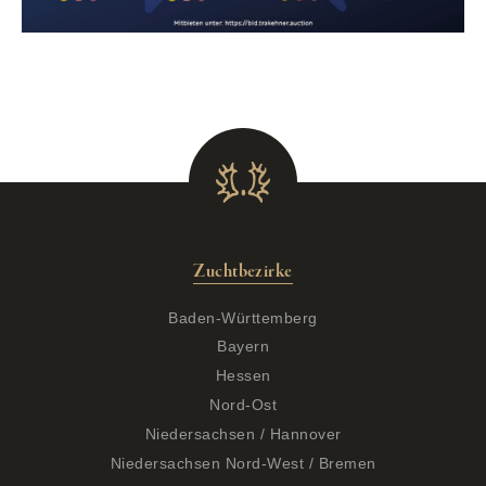
Zuchtbezirke
Baden-Württemberg
Bayern
Hessen
Nord-Ost
Niedersachsen / Hannover
Niedersachsen Nord-West / Bremen