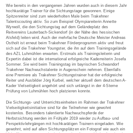
Wie bereits in den vergangenen Jahren wurden auch in diesem Jahr
hochkarätige Trainer für die Sichtungstage gewonnen. Einige
Spitzenreiter sind zum wiederholten Male beim Trakehner
Talentscouting aktiv. So zum Beispiel Olympiareiterin Annette
Wyrwoll, die den Sichtungstag auf dem Geländeplatz des
Reitvereins Lauterbach-Sickendorf (in der Nähe des hessischen
Alsfeld) leiten wird. Auch der mehrfache Deutsche Meister Andreas
Ostholt ist erneut beim Trakehner Förderprogramm aktiv und freut
sich auf die Trakehner Youngster, die ihn auf dem Trainingsgelände
des AZL Luhmühlen erwarten. Erstmals als Trainingsleiterin und
Expertin dabei ist die international erfolgreiche Kaderreiterin Josefa
Sommer. Sie wird beim Trainingstag im bayrischen Schwandorf
Trakehner Nachwuchstalente in Augenschein nehmen. Ebenfalls
eine Premiere als Trakehner Sichtungstrainer hat der erfolgreiche
Reiter und Ausbilder Jörg Kurbel, welcher aktuell dem deutschen A-
Kader Vielseitigkeit angehört und sich unlängst in der 4-Sterne
Prüfung von Luhmühlen hoch platzieren konnte.
Die Sichtungs- und Unterrichtseinheiten im Rahmen der Trakehner
Vielseitigkeitsinitiative sind für die Teilnehmer wie gewohnt
kostenlos. Besonders talentierte Nachwuchspferde der
Herbstsichtung werden im Frühjahr 2019 wieder zu Aufbau- und
Perspektivlehrgängen mit hochkarätigen Trainern eingeladen. Wie
gewohnt, wird auf allen Sichtungsplätzen ein Fotograf wie auch ein