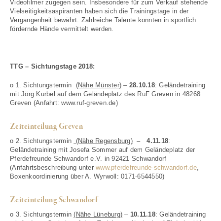
Videofilmer zugegen sein. Insbesondere für zum Verkauf stehende
Vielseitigkeitsaspiranten haben sich die Trainingstage in der
Vergangenheit bewährt. Zahlreiche Talente konnten in sportlich
fördernde Hände vermittelt werden.
TTG – Sichtungstage 2018:
o 1. Sichtungstermin
(Nähe Münster)
–
28.10.18
: Geländetraining
mit Jörg Kurbel auf dem Geländeplatz des RuF Greven in 48268
Greven (Anfahrt: www.ruf-greven.de)
Zeiteinteilung Greven
o 2. Sichtungstermin
(Nähe Regensburg)
–
4.11.18
:
Geländetraining mit Josefa Sommer auf dem Geländeplatz der
Pferdefreunde Schwandorf e.V. in 92421 Schwandorf
(Anfahrtsbeschreibung unter
www.pferdefreunde-schwandorf.de
,
Boxenkoordinierung über A. Wyrwoll: 0171-6544550)
Zeiteinteilung Schwandorf
o 3. Sichtungstermin
(Nähe Lüneburg)
–
10.11.18
: Geländetraining