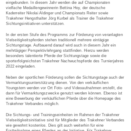
eingebunden. In diesem Jahr werden die auf Championaten
vielfache Medaillengewinnerin Bettina Hoy, der deutsche
Kaderreiter Nikolai Aldinger und Championats Reiter sowie
Trakehner Hengsthalter Jörg Kurbel als Trainer die Trakehner
Sichtungsinitiativen unterstützen.
In der ersten Stufe des Programms zur Förderung von veranlagten
Vielseitigkeitspferden stehen traditionell mehrere eintägige
Sichtungstage. Aufbauend darauf wird auch in diesem Jahr ein
mehrtägiger Perspektivlehrgang stattfinden. Hierzu werden
besonders talentierte Pferde der Sichtungstage sowie die
sporterfolgreichsten Trakehner Nachwuchspferde des Turnierjahres
2022 eingeladen.
Neben der sportlichen Förderung sollen die Sichtungstage auch der
Vermarktungsunterstützung dienen. Von den verkäuflichen
Youngstern werden vor Ort Foto- und Videoaufnahmen erstellt, die
dann für Vermarktungszwecke genutzt werden können. Ebenso ist
eine Bewerbung der verkäuflichen Pferde über die Homepage des
Trakehner Verbandes möglich.
Die Sichtungs- und Trainingseinheiten im Rahmen der Trakehner
Vielseitigkeitsinitiative sind für Mitglieder des Trakehner Verbandes
wie gewohnt kostenlos. Dies gilt auch weiterhin für eine
Erstteilnahme eines Pferdes an der Initiative. Für Trakehner