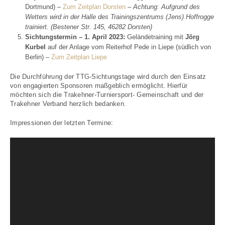
Dortmund) –
Zum Zeitplan Dorsten
–
Achtung: Aufgrund des
Wetters wird in der Halle des Trainingszentrums (Jens) Hoffrogge
trainiert. (Bestener Str. 145, 46282 Dorsten)
Sichtungstermin – 1. April 2023:
Geländetraining mit
Jörg
Kurbel
auf der Anlage vom Reiterhof Pede in Liepe (südlich von
Berlin) –
Zum Zeitplan Liepe
Die Durchführung der TTG-Sichtungstage wird durch den Einsatz
von engagierten Sponsoren maßgeblich ermöglicht. Hierfür
möchten sich die Trakehner-Turniersport- Gemeinschaft und der
Trakehner Verband herzlich bedanken.
Impressionen der letzten Termine:
Video
Player