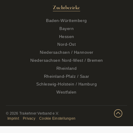
Zuchtbezirke
Baden-Württemberg
Bayern
Hessen
Nord-Ost
Niedersachsen / Hannover
Niedersachsen Nord-West / Bremen
Rheinland
Rheinland-Pfalz / Saar
Schleswig-Holstein / Hamburg
Westfalen
© 2026 Trakehner Verband e.V.
Imprint
Privacy
Cookie Einstellungen