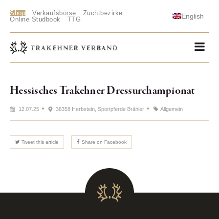
Shop
Verkaufsbörse
Zuchtbezirke
English
Online Studbook
TTG
Hessisches Trakehner Dressurchampionat
12.07.25
36358 Herbstein, Sportpferde Brähler
Allgemein
Tweet this article
Share on Facebook