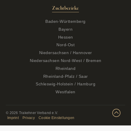
Zuchtbezirke
Baden-Württemberg
Bayern
Hessen
Nord-Ost
Niedersachsen / Hannover
Niedersachsen Nord-West / Bremen
Rheinland
Rheinland-Pfalz / Saar
Schleswig-Holstein / Hamburg
Westfalen
© 2026 Trakehner Verband e.V.
Imprint
Privacy
Cookie Einstellungen