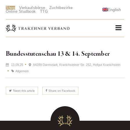
Shop
Verkaufsbörse
Zuchtbezirke
English
Online Studbook
TTG
Bundesstutenschau 13 & 14. September
13.09.25
64289 Darmstadt, Kranichsteiner Str. 252, Hofgut Kranichstein
Allgemein
Tweet this article
Share on Facebook