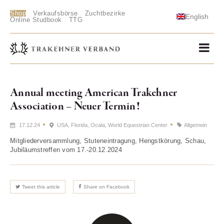
Shop
Verkaufsbörse
Zuchtbezirke
English
Online Studbook
TTG
Annual meeting American Trakehner
Association – Neuer Termin!
17.12.24
USA, Florida, Ocala, World Equestrian Center
Allgemein
Mitgliederversammlung, Stuteneintragung, Hengstkörung, Schau,
Jubiläumstreffen vom 17.-20.12.2024
Tweet this article
Share on Facebook