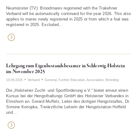
Neumünster (TV): Broodmares registered with the Trakehner
Verband will be automatically continued for the year 2026. This also
applies to mares newly registered in 2025 or from which a foal was
registered in 2025. Excluded…
Lehrgang zum Eigenbestandsbesamer in Schleswig-Holstein
im November 2025
19.09.2025
Verband
General
,
Further Education
,
Association
,
Breeding
Die „Holsteiner Zucht- und Sportförderung e.V.“ bietet erneut einen
Kursus bei der Hengsthaltungs GmbH des Holsteiner Verbandes in
Elmshorn an. Gerard Muffels, Leiter des dortigen Hengststalles, Dr.
Simone Konopka, Tierärztliche Leiterin der Hengststation Hoffeld
und…