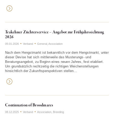
Trakehner Züchterservice – Angebot zur Frühjahrssichtung
2026
05.01.2026
Verband
General
,
Association
Nach dem Hengstmarkt ist bekanntlich vor dem Hengstmarkt, unter
dieser Devise hat sich mittlerweile das Musterungs- und
Beratungsangebot, zu Beginn eines neuen Jahres, fest etabliert.
Um grundsätzlich rechtzeitig die richtigen Weichenstellungen
hinsichtlich der Zukunftsperspektiven stellen…
Continuation of Broodmares
08.12.2025
Verband
Association
,
Breeding