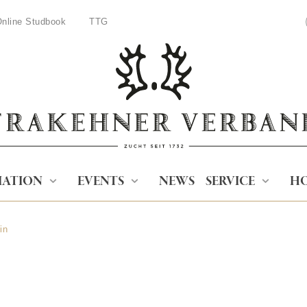
nline Studbook
TTG
IATION
EVENTS
NEWS
SERVICE
HO
in