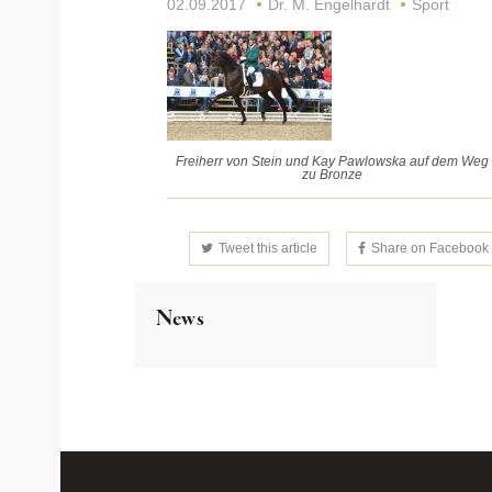
02.09.2017
Dr. M. Engelhardt
Sport
Freiherr von Stein und Kay Pawlowska auf dem Weg
zu Bronze
Tweet this article
Share on Facebook
News