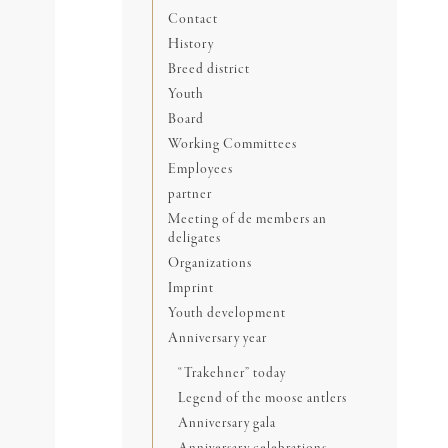
Contact
History
Breed district
Youth
Board
Working Committees
Employees
partner
Meeting of de members an
deligates
Organizations
Imprint
Youth development
Anniversary year
“Trakehner” today
Legend of the moose antlers
Anniversary gala