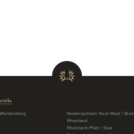
ezirke
Württemberg
Niedersachsen Nord-West / Bre
Rheinland
Rheinland-Pfalz / Saar