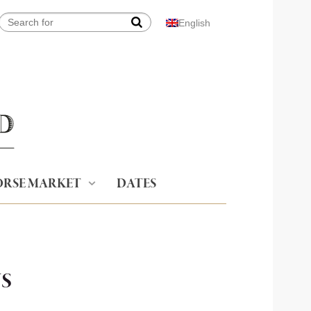
English
RSE MARKET
DATES
S