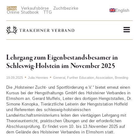
Shop
Verkaufsbörse
Zuchtbezirke
English
Online Studbook
TTG
Lehrgang zum Eigenbestandsbesamer in
Schleswig-Holstein im November 2025
19.09.2025
Julia Hennies
General
,
Further Education
,
Association
,
Breeding
Die „Holsteiner Zucht- und Sportförderung e.V.“ bietet erneut einen
Kursus bei der Hengsthaltungs GmbH des Holsteiner Verbandes in
Elmshorn an. Gerard Muffels, Leiter des dortigen Hengststalles, Dr.
Simone Konopka, Tierärztliche Leiterin der Hengststation Hoffeld
und Referenten des schleswig-holsteinischen
Landwirtschaftsministeriums leiten den viertägigen Lehrgang mit
Theorieunterricht, praktischen Übungen und der erforderlichen
Abschlussprüfung. Er findet vom 10. bis 13.November 2025 auf
dem Gelände des Holsteiner Verbandes in Elmshorn statt.