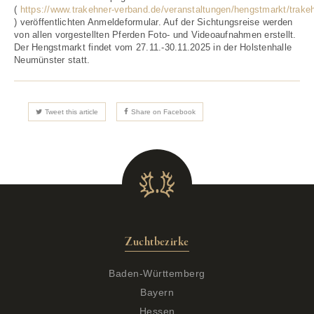
(
https://www.trakehner-verband.de/veranstaltungen/hengstmarkt/trake
) veröffentlichten Anmeldeformular. Auf der Sichtungsreise werden
von allen vorgestellten Pferden Foto- und Videoaufnahmen erstellt.
Der Hengstmarkt findet vom 27.11.-30.11.2025 in der Holstenhalle
Neumünster statt.
Tweet this article
Share on Facebook
Zuchtbezirke
Baden-Württemberg
Bayern
Hessen