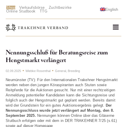
Shop
Verkaufsbörse
Zuchtbezirke
English
Online Studbook
TTG
Nennungsschluß für Beratungsreise zum
Hengstmarkt verlängert
02.09.2025
Wiebke Rosenthal
General
,
Breeding
Neumünster (TV): Für den Internationalen Trakehner Hengstmarkt
werden neben den jungen Köraspiranten auch Stuten sowie
Reitpferde für die Auktionen gesucht. Nur mit einer rechtzeitigen
Anmeldung potentieller Kandidaten kann die Sichtungsreise und
folglich auch der Hengstmarkt gut geplant werden. Bereits damit
wird der Grundstein für ein gutes Auktionsergebnis gelegt.
Der
Nennungsschluss wurde jetzt verlängert auf Montag, den 8.
September 2025.
Nennungen können Online über das Gläserne
Stutbuch erfolgen oder mit dem in DER TRAKEHNER 7/25 (s.61)
sowie auf dieser Homepage