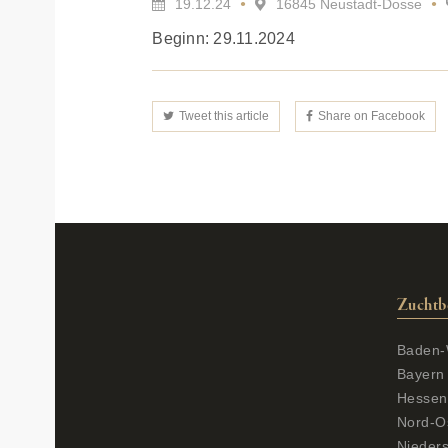
19.12.24
16845 Neustadt-Dosse
Beginn: 29.11.2024
Tweet this article
Share on Facebook
Zuchtb
Baden-
Bayern
Hessen
Nord-O
Nieder