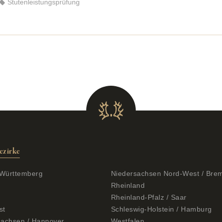
Stutenleistungsprüfung
ezirke
Württemberg
Niedersachsen Nord-West / Bre
Rheinland
Rheinland-Pfalz / Saar
st
Schleswig-Holstein / Hamburg
sachsen / Hannover
Westfalen