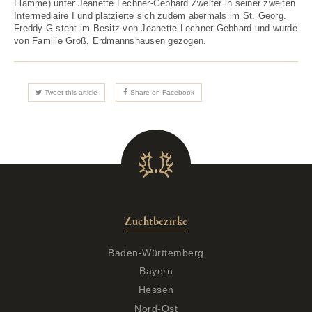
Flamme) unter Jeanette Lechner-Gebhard Zweiter in seiner zweiten
Intermediaire I und platzierte sich zudem abermals im St. Georg.
Freddy G steht im Besitz von Jeanette Lechner-Gebhard und wurde
von Familie Groß, Erdmannshausen gezogen.
Tweet this article
Share on Facebook
Zuchtbezirke
Baden-Württemberg
Bayern
Hessen
Nord-Ost