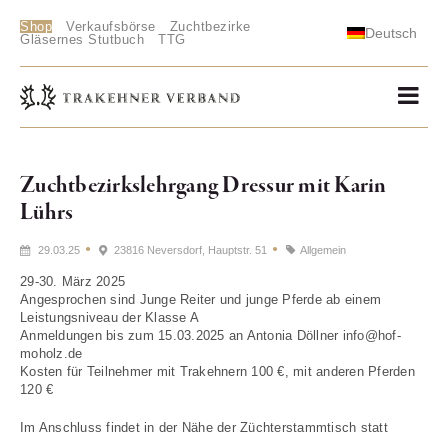
Shop
Verkaufsbörse
Zuchtbezirke
Deutsch
Gläsernes Stutbuch
TTG
Zuchtbezirkslehrgang Dressur mit Karin
Lührs
29.03.25
23816 Neversdorf, Hauptstr. 51
Allgemein
29-30. März 2025
Angesprochen sind Junge Reiter und junge Pferde ab einem
Leistungsniveau der Klasse A
Anmeldungen bis zum 15.03.2025 an Antonia Döllner info@hof-
moholz.de
Kosten für Teilnehmer mit Trakehnern 100 €, mit anderen Pferden
120 €
Im Anschluss findet in der Nähe der Züchterstammtisch statt