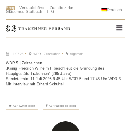
Shop
Verkaufsbörse
Zuchtbezirke
Deutsch
Gläsernes Stutbuch
TTG
11.07.26
WDR - Zeitzeichen
Allgemein
WDR 5 | Zeitzeichen
„König Friedrich Wilhelm I. beschließt die Gründung des
Hauptgestüts Trakehnen“ (295 Jahre)
Sendetermin: 11.Juli 2026 9.45 Uhr WDR 5 und 17.45 Uhr WDR 3
Mit Interview mit Erhard Schulte!
Auf Twitter teilen
Auf Facebook teilen