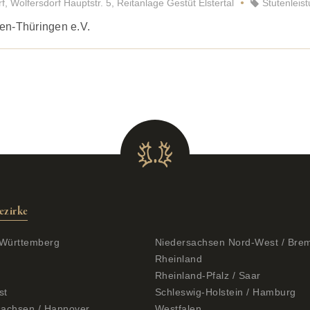
Wolfersdorf Hauptstr. 5, Reitanlage Gestüt Elstertal
Stutenleis
en-Thüringen e.V.
ezirke
Württemberg
Niedersachsen Nord-West / Bre
Rheinland
Rheinland-Pfalz / Saar
st
Schleswig-Holstein / Hamburg
sachsen / Hannover
Westfalen