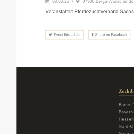
09.09.25
07980 Berga-Wünschendorf, 
Veranstalter: Pferdezuchtverband Sachs
Tweet this article
Share on Facebook
Zuchtb
Baden-
Bayern
Hessen
Nord-O
Nieder