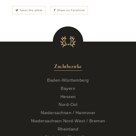
Tweet this article
Share on Facebook
Zuchtbezirke
Baden-Württemberg
Bayern
Hessen
Nord-Ost
Niedersachsen / Hannover
Niedersachsen Nord-West / Bremen
Rheinland