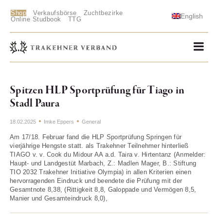
Shop
Verkaufsbörse
Zuchtbezirke
English
Online Studbook
TTG
Spitzen HLP Sportprüfung für Tiago in
Stadl Paura
18.02.2025
Imke Eppers
General
Am 17/18. Februar fand die HLP Sportprüfung Springen für
vierjährige Hengste statt. als Trakehner Teilnehmer hinterließ
TIAGO v. v. Cook du Midour AA a.d. Taira v. Hirtentanz (Anmelder:
Haupt- und Landgestüt Marbach, Z.: Madlen Mager, B.: Stiftung
TIO 2032 Trakehner Initiative Olympia) in allen Kriterien einen
hervorragenden Eindruck und beendete die Prüfung mit der
Gesamtnote 8,38, (Rittigkeit 8,8, Galoppade und Vermögen 8,5,
Manier und Gesamteindruck 8,0),