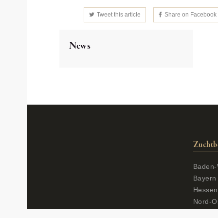
Tweet this article
Share on Facebook
News
Zuchtb
Baden-
Bayern
Hessen
Nord-O
Nieder