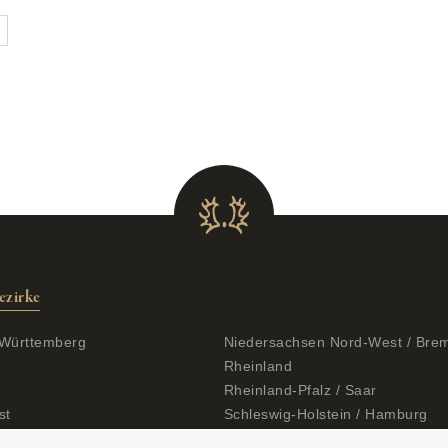
ezirke
Württemberg
Niedersachsen Nord-West / Bre
Rheinland
Rheinland-Pfalz / Saar
st
Schleswig-Holstein / Hamburg
sachsen / Hannover
Westfalen